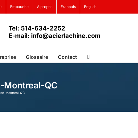
it
Embauche
À propos
Français
English
Tel: 514-634-2252
E-mail: info@acierlachine.com
reprise
Glossaire
Contact
e-Montreal-QC
hine-Montreal-QC