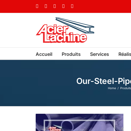
Skip
Facebook
LinkedIn
X
YouTube
Vimeo
to
content
Accueil
Produits
Services
Réali
Our-Steel-Pi
Home
Produit