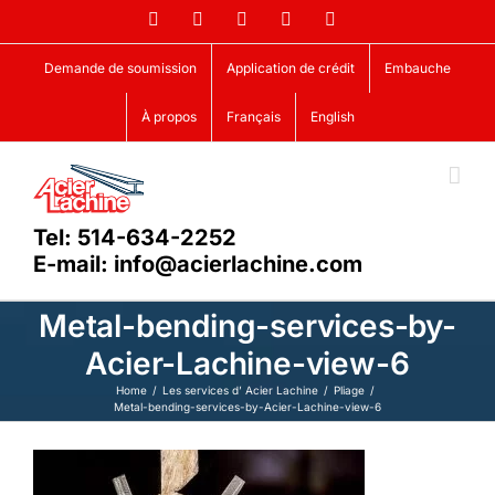
Skip
Facebook
LinkedIn
X
YouTube
Vimeo
to
content
Demande de soumission
Application de crédit
Embauche
À propos
Français
English
Tel: 514-634-2252
E-mail: info@acierlachine.com
Metal-bending-services-by-
Acier-Lachine-view-6
Home
Les services d’ Acier Lachine
Pliage
Metal-bending-services-by-Acier-Lachine-view-6