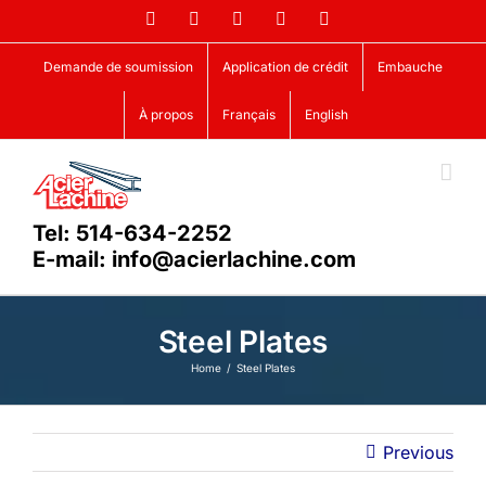
Skip
Facebook
LinkedIn
X
YouTube
Vimeo
to
content
Demande de soumission
Application de crédit
Embauche
À propos
Français
English
Tel: 514-634-2252
E-mail: info@acierlachine.com
Steel Plates
Home
Steel Plates
Previous